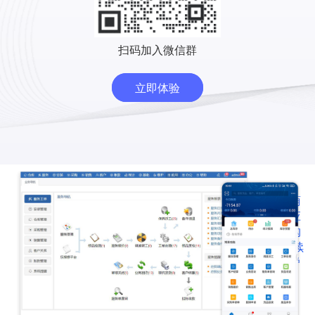
扫码加入微信群
立即体验
乐报
一葫
一葫
02
01
01
修平
芦系
芦应
台使
统使
用购
2018-08
用说
2018-08
用说
2018-02
买/续
明
明
费说
明
查看更多>>